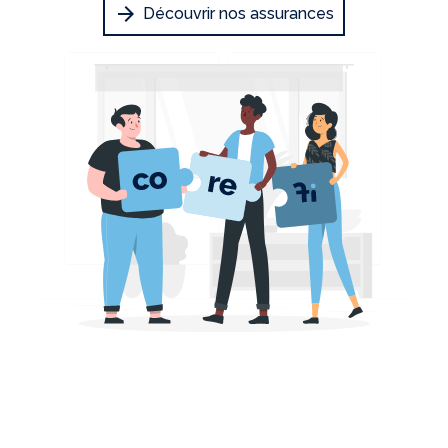
arrow_forward
Découvrir nos assurances