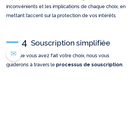
inconvénients et les implications de chaque choix, en
mettant l’accent sur la protection de vos intérêts.
4
Souscription simplifiée
✉
Lorsque vous avez fait votre choix, nous vous
guiderons à travers le
processus de souscription
.
Notre équipe se chargera de rassembler les
documents nécessaires
et de remplir les
formulaires en votre nom, vous faisant gagner un
temps précieux.
5
Suivi et assistance