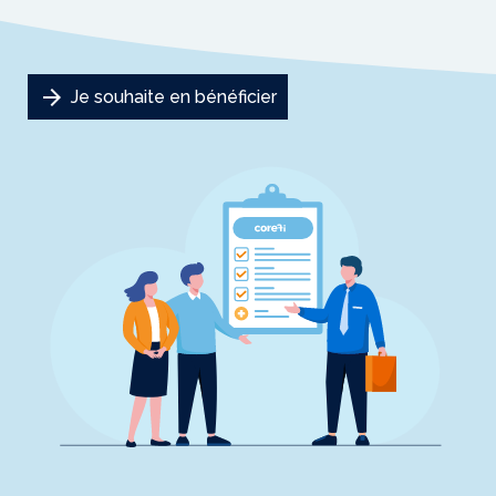
arrow_forward
Je souhaite en bénéficier