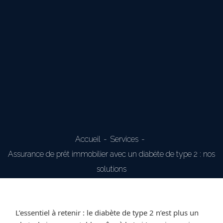
Accueil
Services
Assurance de prêt immobilier avec un diabète de type 2 : nos
solutions
L’essentiel à retenir : le diabète de type 2 n’est plus un