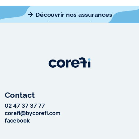
arrow_forward
Découvrir nos assurances
Contact
02 47 37 37 77
corefi@bycorefi.com
facebook