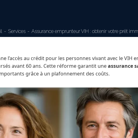
l
Services
Assurance emprunteur VIH : obtenir votre prêt imm
onne l’accès au crédit pour les personnes vivant avec le VIH 
rsés avant 60 ans. Cette réforme garantit une
assurance s
importants grâce à un plafonnement des coûts.