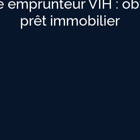
 emprunteur VIH : obt
prêt immobilier